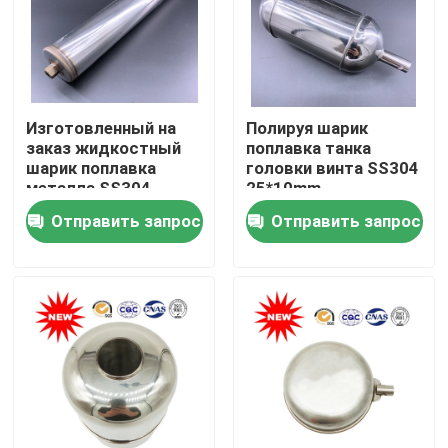
Продукция
Магнитный шарик поплавка
Изготовленный на
Полируя шарик
заказ жидкостный
поплавка танка
шарик поплавка
головки винта SS304
Стальной шарик поплавка
металла SS304
25*10mm
ровного датчика
Отправить запрос
Отправить запрос
18/8
Медный шарик поплавка
Шарик поплавка металла
Шарик поплавка танка
Шарик поплавкового выключателя