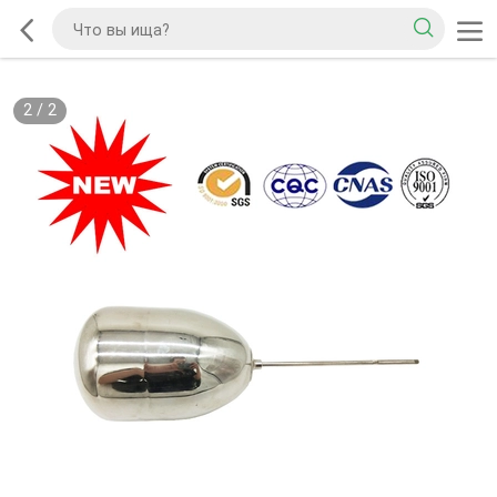
2
/
2