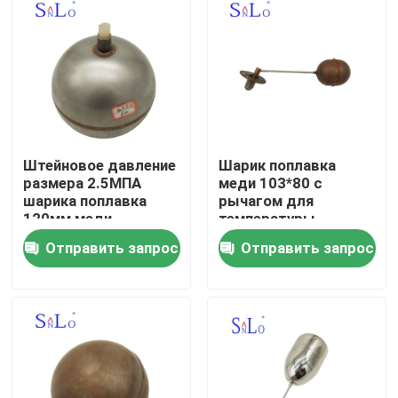
Штейновое давление
Шарик поплавка
размера 2.5МПА
меди 103*80 с
шарика поплавка
рычагом для
120мм меди
температуры
двухходовой резьбы
переключателя -100-
Отправить запрос
Отправить запрос
Газа
200 жидкостного
уровня
Дом
Продукты
О нас