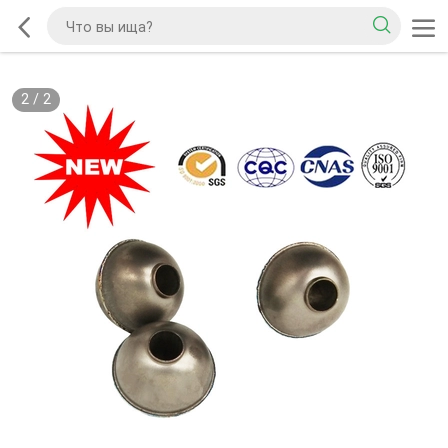
2
/
2