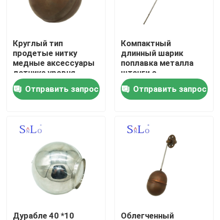
Путешествие фабрики
Круглый тип
Компактный
продетые нитку
длинный шарик
Проверка качества
медные аксессуары
поплавка металла
датчика уровня
штанги с
шарика поплавка
коррозионной
Отправить запрос
Отправить запрос
Свяжитесь мы
50*86мм
устойчивостью
песка высокой
Спросите цитату
Company News
Магнитный шарик поплавка
Стальной шарик поплавка
Дурабле 40 *10
Облегченный