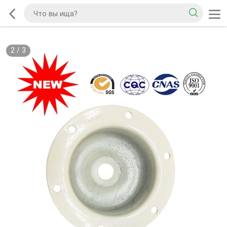
2
/
3