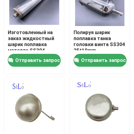
Путешествие фабрики
Изготовленный на
Полируя шарик
Проверка качества
заказ жидкостный
поплавка танка
шарик поплавка
головки винта SS304
металла SS304
25*10mm
Свяжитесь мы
ровного датчика
Отправить запрос
Отправить запрос
18/8
Спросите цитату
Company News
Магнитный шарик поплавка
Стальной шарик поплавка