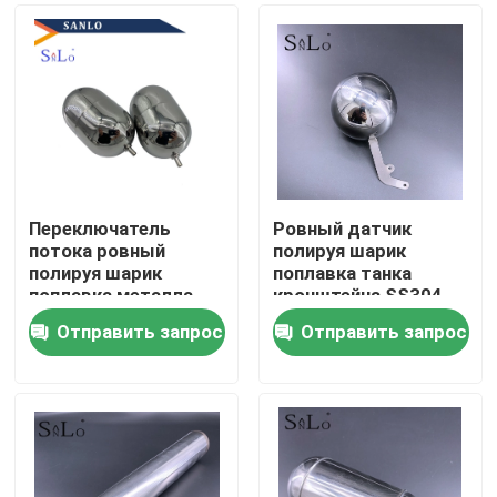
Переключатель
Ровный датчик
потока ровный
полируя шарик
полируя шарик
поплавка танка
поплавка металла
кронштейна SS304
316L
60mm
Отправить запрос
Отправить запрос
Дом
Продукты
О нас