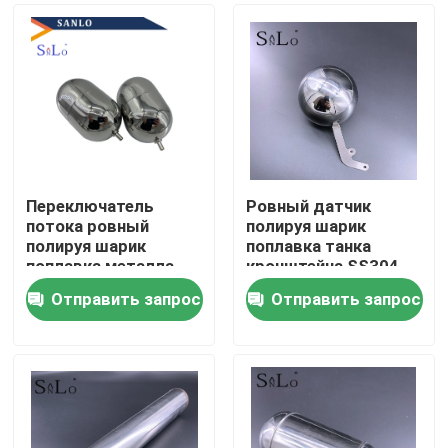
Переключатель
Ровный датчик
потока ровный
полируя шарик
полируя шарик
поплавка танка
поплавка металла
кронштейна SS304
316L
60mm
Отправить запрос
Отправить запрос
Дом
Продукты
О нас