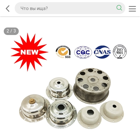
2
/
3