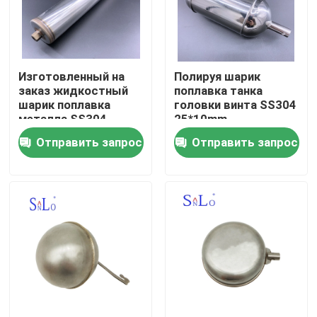
Путешествие фабрики
Изготовленный на
Полируя шарик
Проверка качества
заказ жидкостный
поплавка танка
шарик поплавка
головки винта SS304
металла SS304
25*10mm
Свяжитесь мы
ровного датчика
Отправить запрос
Отправить запрос
18/8
Спросите цитату
Company News
Магнитный шарик поплавка
Стальной шарик поплавка