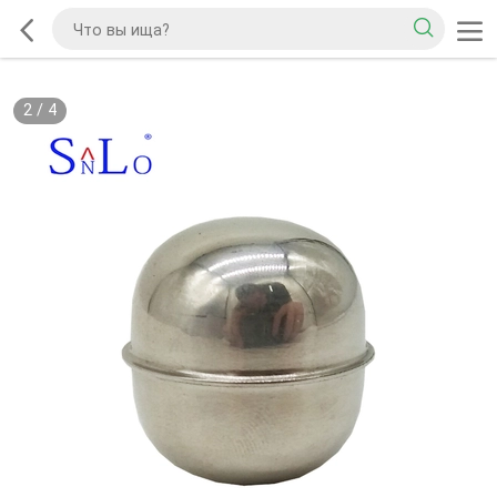
2
/
4