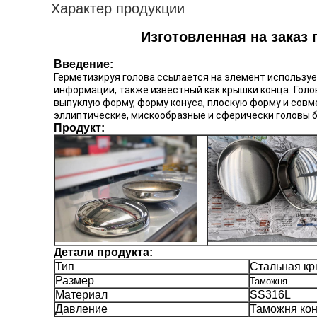
Характер продукции
Изготовленная на заказ
Введение:
Герметизируя голова ссылается на элемент используе
информации, также известный как крышки конца.
Голо
выпуклую форму, форму конуса, плоскую форму и сов
эллиптические, мискообразные и сферически головы б
Продукт:
Детали продукта:
Тип
Стальная к
Размер
Таможня
Материал
SS316L
Давление
Таможня кон