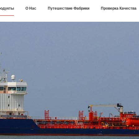
одукты
О Нас
Путешествие Фабрики
Проверка Качества