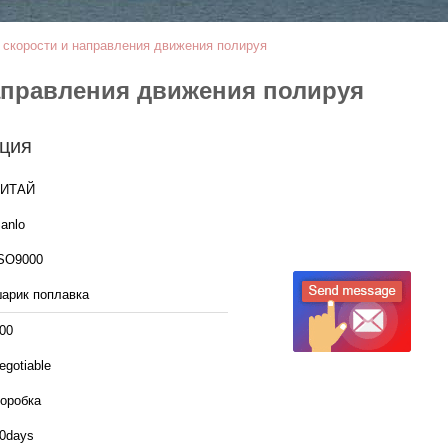
скорости и направления движения полируя
аправления движения полируя
ция
КИТАЙ
anlo
SO9000
арик поплавка
00
egotiable
оробка
0days